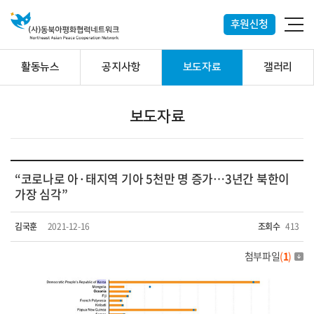
후원신청
활동뉴스
공지사항
보도자료
갤러리
보도자료
“코로나로 아·태지역 기아 5천만 명 증가…3년간 북한이
가장 심각”
김국훈
2021-12-16
조회수
413
첨부파일
(
1
)